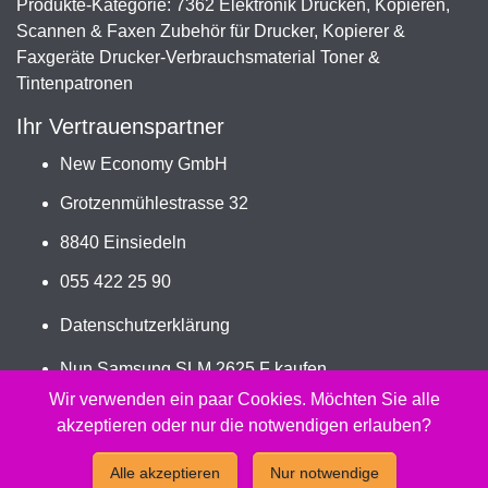
Produkte-Kategorie: 7362 Elektronik Drucken, Kopieren,
Scannen & Faxen Zubehör für Drucker, Kopierer &
Faxgeräte Drucker-Verbrauchsmaterial Toner &
Tintenpatronen
Ihr Vertrauenspartner
New Economy GmbH
Grotzenmühlestrasse 32
8840 Einsiedeln
055 422 25 90
Datenschutzerklärung
Nun Samsung SLM 2625 F kaufen
Jetzt MLT-D116S/ELS, SU840A bestellen
Wir verwenden ein paar Cookies. Möchten Sie alle
akzeptieren oder nur die notwendigen erlauben?
2026 - Peach Druckerpatronen Versand Jetzt günstig und
Alle akzeptieren
Nur notwendige