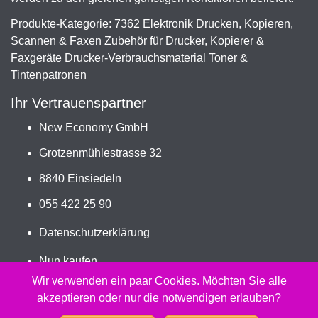
Produkte-Kategorie: 7362 Elektronik Drucken, Kopieren,
Scannen & Faxen Zubehör für Drucker, Kopierer &
Faxgeräte Drucker-Verbrauchsmaterial Toner &
Tintenpatronen
Ihr Vertrauenspartner
New Economy GmbH
Grotzenmühlestrasse 32
8840 Einsiedeln
055 422 25 90
Datenschutzerklärung
Nun kaufen
Jetzt bestellen
Wir verwenden ein paar Cookies. Möchten Sie alle
akzeptieren oder nur die notwendigen erlauben?