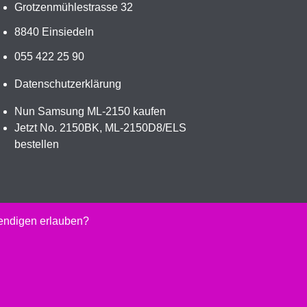
Grotzenmühlestrasse 32
8840 Einsiedeln
055 422 25 90
Datenschutzerklärung
Nun Samsung ML-2150 kaufen
Jetzt No. 2150BK, ML-2150D8/ELS
bestellen
wendigen erlauben?
kaufen.