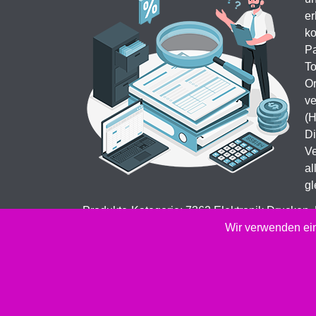
er
ko
Pa
To
Or
ve
(H
Di
Ve
al
gl
Produkte-Kategorie: 7362 Elektronik Drucken,
Kopierer & Faxgeräte Drucker-Verbrauchsmater
Wir verwenden ein
2026 -