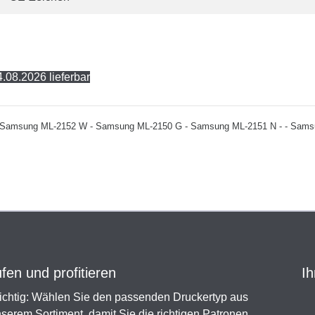
.08.2026 lieferbar
h zu: - Samsung ML-2152 W - Samsung ML-2150 G - Samsung ML-2151 N - - S
en und profitieren
Ih
chtig: Wählen Sie den passenden Druckertyp aus
serem Sortiment, damit Sie die richtigen Patronen