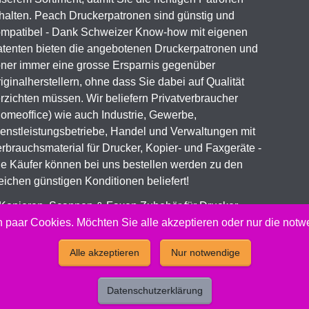
halten. Peach Druckerpatronen sind günstig und
mpatibel - Dank Schweizer Know-how mit eigenen
tenten bieten die angebotenen Druckerpatronen und
ner immer eine grosse Ersparnis gegenüber
iginalherstellern, ohne dass Sie dabei auf Qualität
rzichten müssen. Wir beliefern Privatverbraucher
omeoffice) wie auch Industrie, Gewerbe,
enstleistungsbetriebe, Handel und Verwaltungen mit
rbrauchsmaterial für Drucker, Kopier- und Faxgeräte -
le Käufer können bei uns bestellen werden zu den
eichen günstigen Konditionen beliefert!
 Kopieren, Scannen & Faxen Zubehör für Drucker,
ial Toner & Tintenpatronen
 paar Cookies. Möchten Sie alle akzeptieren oder nur die not
Alle akzeptieren
Nur notwendige
 Peach Druckerpatronen Versand Jetzt günstig und kompatibel 
Datenschutzerklärung