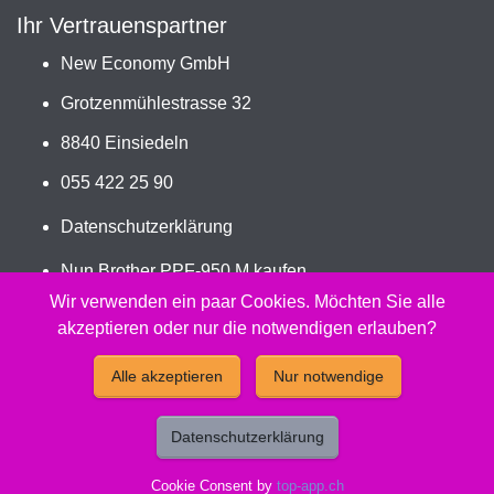
Ihr Vertrauenspartner
New Economy GmbH
Grotzenmühlestrasse 32
8840 Einsiedeln
055 422 25 90
Datenschutzerklärung
Nun Brother PPF-950 M kaufen
Jetzt bestellen
Wir verwenden ein paar Cookies. Möchten Sie alle
akzeptieren oder nur die notwendigen erlauben?
2026 - Peach Druckerpatronen Versand Jetzt günstig und
Alle akzeptieren
Nur notwendige
kompatibel kaufen.
Datenschutzerklärung
Cookie Consent by
top-app.ch