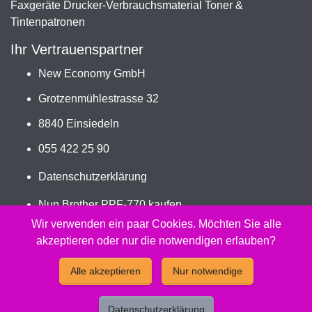
Faxgeräte Drucker-Verbrauchsmaterial Toner &
Tintenpatronen
Ihr Vertrauenspartner
New Economy GmbH
Grotzenmühlestrasse 32
8840 Einsiedeln
055 422 25 90
Datenschutzerklärung
Nun Brother PPF-770 kaufen
Jetzt PC-302RF bestellen
Wir verwenden ein paar Cookies. Möchten Sie alle
akzeptieren oder nur die notwendigen erlauben?
2026 - Peach Druckerpatronen Versand Jetzt günstig und
Alle akzeptieren
Nur notwendige
kompatibel kaufen.
Datenschutzerklärung