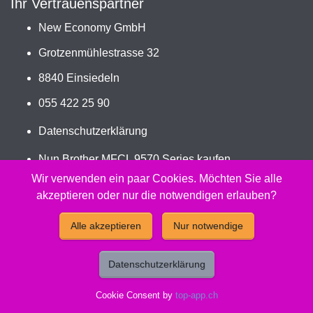
Ihr Vertrauenspartner
New Economy GmbH
Grotzenmühlestrasse 32
8840 Einsiedeln
055 422 25 90
Datenschutzerklärung
Nun Brother MFCL 9570 Series kaufen
Jetzt WT-320CL bestellen
Wir verwenden ein paar Cookies. Möchten Sie alle
akzeptieren oder nur die notwendigen erlauben?
2026 - Peach Druckerpatronen Versand Jetzt günstig und
Alle akzeptieren
Nur notwendige
kompatibel kaufen.
Datenschutzerklärung
Cookie Consent by
top-app.ch