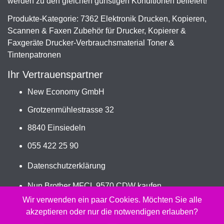
werden zu den gleichen günstigen Konditionen beliefert!
Produkte-Kategorie: 7362 Elektronik Drucken, Kopieren,
Scannen & Faxen Zubehör für Drucker, Kopierer &
Faxgeräte Drucker-Verbrauchsmaterial Toner &
Tintenpatronen
Ihr Vertrauenspartner
New Economy GmbH
Grotzenmühlestrasse 32
8840 Einsiedeln
055 422 25 90
Datenschutzerklärung
Nun Brother MFCL 9570 CDW kaufen
Jetzt WT-320CL bestellen
Wir verwenden ein paar Cookies. Möchten Sie alle
akzeptieren oder nur die notwendigen erlauben?