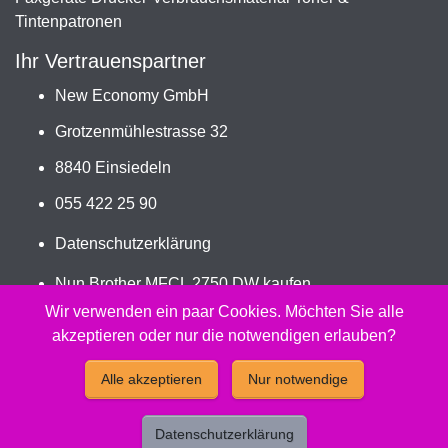
Tintenpatronen
Ihr Vertrauenspartner
New Economy GmbH
Grotzenmühlestrasse 32
8840 Einsiedeln
055 422 25 90
Datenschutzerklärung
Nun Brother MFCL 2750 DW kaufen
Jetzt DR-2400 bestellen
Wir verwenden ein paar Cookies. Möchten Sie alle
akzeptieren oder nur die notwendigen erlauben?
2026 - Peach Druckerpatronen Versand Jetzt günstig und
Alle akzeptieren
Nur notwendige
kompatibel kaufen.
Datenschutzerklärung