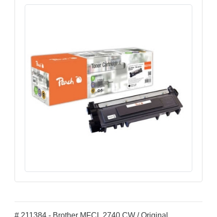
# 211384 - Brother MFCL 2740 CW / Original