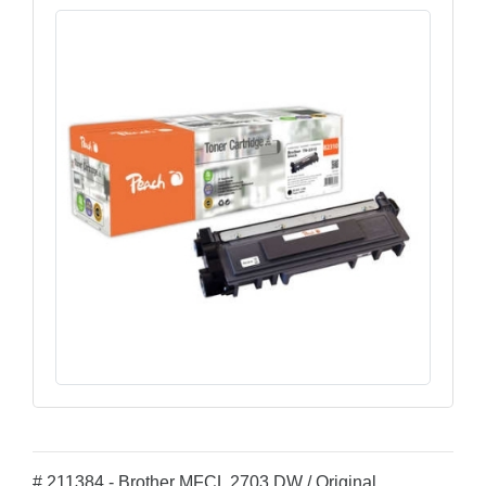
# 211384 - Brother MFCL 2703 DW / Original