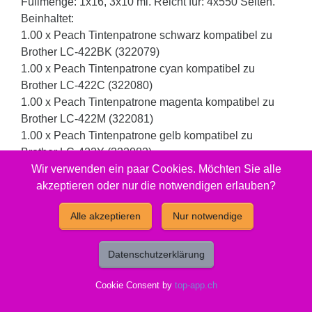
Füllmenge: 1x16, 3x10 ml. Reicht für: 4x550 Seiten.
Beinhaltet:
1.00 x Peach Tintenpatrone schwarz kompatibel zu
Brother LC-422BK (322079)
1.00 x Peach Tintenpatrone cyan kompatibel zu
Brother LC-422C (322080)
1.00 x Peach Tintenpatrone magenta kompatibel zu
Brother LC-422M (322081)
1.00 x Peach Tintenpatrone gelb kompatibel zu
Brother LC-422Y (322082)
Wir verwenden ein paar Cookies. Möchten Sie alle
akzeptieren oder nur die notwendigen erlauben?
Gut zu wissen
Alle akzeptieren
Nur notwendige
Entsorgungsorganisation:
ElektroG-Zeichen
Datenschutzerklärung
Füllmenge:
Standard
Cookie Consent by
top-app.ch
Hersteller Adresse:
Tuchorazska 1347,
28201 Cesky Brod,