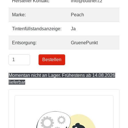
Hersteller Kontakt:
info@buttner.cz
Marke:
Peach
Tintenfüllstandsanzeige:
Ja
Entsorgung:
GruenePunkt
Bestellen
Momentan nicht an Lager. Frühestens ab 14.08.2026
lieferbar