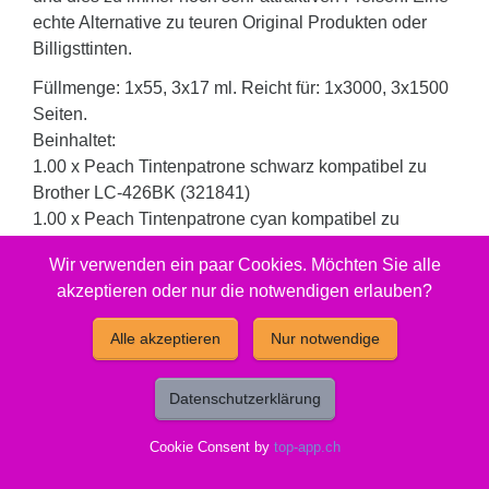
echte Alternative zu teuren Original Produkten oder
Billigsttinten.
Füllmenge: 1x55, 3x17 ml. Reicht für: 1x3000, 3x1500
Seiten.
Beinhaltet:
1.00 x Peach Tintenpatrone schwarz kompatibel zu
Brother LC-426BK (321841)
1.00 x Peach Tintenpatrone cyan kompatibel zu
Brother LC-426C (321842)
Wir verwenden ein paar Cookies. Möchten Sie alle
1.00 x Peach Tintenpatrone magenta kompatibel zu
akzeptieren oder nur die notwendigen erlauben?
Brother LC-426M (321843)
1.00 x Peach Tintenpatrone gelb kompatibel zu
Alle akzeptieren
Nur notwendige
Brother LC-426Y (321844)
Datenschutzerklärung
Gut zu wissen
Cookie Consent by
top-app.ch
Entsorgungsorganisation:
ElektroG-Zeichen