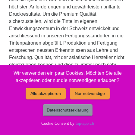
höchsten Anforderungen und gewährleisten brillante
Druckresultate. Um die Premium Qualität
sicherzustellen, wird die Tinte im eigenen
Entwicklungszentrum in der Schweiz entwickelt und
anschliessend in unseren Fertigungsstandorten in die
Tintenpatronen abgefüllt. Produktion und Fertigung
entsprechen neusten Erkenntnissen aus Lehre und
Forschung. Qualität, mit der asiatische Hersteller nicht
gleichziehen können und dies zu immer noch sehr
attraktiven Preisen. Eine echte Alternative zu teuren
Wir verwenden ein paar Cookies. Möchten Sie alle
Original Produkten oder Billigsttinten.
akzeptieren oder nur die notwendigen erlauben?
Füllmenge: 19 ml. Reicht für: 820 Seiten.
Alle akzeptieren
Nur notwendige
Gut zu wissen
Datenschutzerklärung
Entsorgung:
GruenePunkt
Cookie Consent by
top-app.ch
Entsorgungsorganisation:
ElektroG-Zeichen