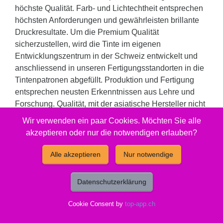
höchste Qualität. Farb- und Lichtechtheit entsprechen
höchsten Anforderungen und gewährleisten brillante
Druckresultate. Um die Premium Qualität
sicherzustellen, wird die Tinte im eigenen
Entwicklungszentrum in der Schweiz entwickelt und
anschliessend in unseren Fertigungsstandorten in die
Tintenpatronen abgefüllt. Produktion und Fertigung
entsprechen neusten Erkenntnissen aus Lehre und
Forschung. Qualität, mit der asiatische Hersteller nicht
gleichziehen können und dies zu immer noch sehr
Wir verwenden ein paar Cookies. Möchten Sie alle
attraktiven Preisen. Eine echte Alternative zu teuren
akzeptieren oder nur die notwendigen erlauben?
Original Produkten oder Billigsttinten.
Alle akzeptieren
Nur notwendige
Füllmenge: 7.6 ml. Reicht für: 840 Seiten.
Gut zu wissen
Datenschutzerklärung
Cookie Consent by
top-app.ch
Entsorgung:
GruenePunkt