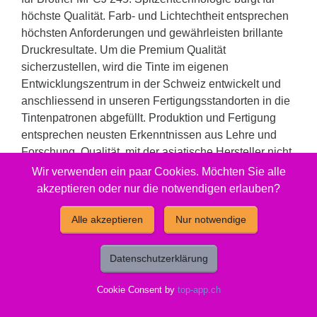
höchste Qualität. Farb- und Lichtechtheit entsprechen
höchsten Anforderungen und gewährleisten brillante
Druckresultate. Um die Premium Qualität
sicherzustellen, wird die Tinte im eigenen
Entwicklungszentrum in der Schweiz entwickelt und
anschliessend in unseren Fertigungsstandorten in die
Tintenpatronen abgefüllt. Produktion und Fertigung
entsprechen neusten Erkenntnissen aus Lehre und
Forschung. Qualität, mit der asiatische Hersteller nicht
gleichziehen können und dies zu immer noch sehr
Wir verwenden ein paar Cookies. Möchten Sie alle
attraktiven Preisen. Eine echte Alternative zu teuren
akzeptieren oder nur die notwendigen erlauben?
Original Produkten oder Billigsttinten.
Alle akzeptieren
Nur notwendige
Füllmenge: 19 ml. Reicht für: 820 Seiten.
Datenschutzerklärung
Gut zu wissen
Cookie Consent by
top-app.ch
Entsorgung:
GruenePunkt