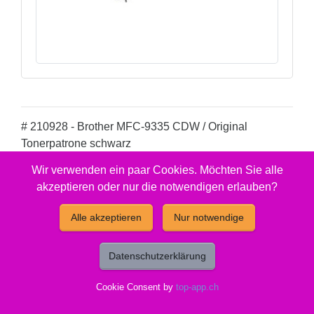
# 210928 - Brother MFC-9335 CDW / Original
Tonerpatrone schwarz
Hersteller-ID: TN-241BK, 210928
Wir verwenden ein paar Cookies. Möchten Sie alle
akzeptieren oder nur die notwendigen erlauben?
Jetzt Tiefstpreis CHF 75,90
Alle akzeptieren
Nur notwendige
ca. 4 Tage Lieferfrist
Reicht für: 2500 Seiten.
Datenschutzerklärung
Gut zu wissen
Cookie Consent by
top-app.ch