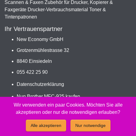
Scannen & Faxen Zubehör für Drucker, Kopierer &
Faxgeräte Drucker-Verbrauchsmaterial Toner &
Tintenpatronen
Ihr Vertrauenspartner
New Economy GmbH
Grotzenmühlestrasse 32
8840 Einsiedeln
055 422 25 90
Datenschutzerklärung
Nun Brother MFC-925 kaufen
Jetzt PC-302RF bestellen
Wir verwenden ein paar Cookies. Möchten Sie alle
akzeptieren oder nur die notwendigen erlauben?
2026 - Peach Druckerpatronen Versand Jetzt günstig und
Alle akzeptieren
Nur notwendige
kompatibel kaufen.