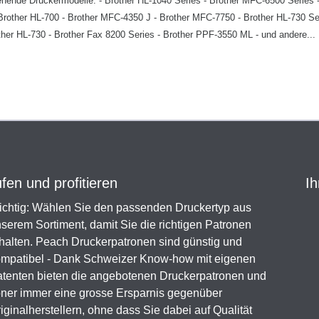
chstehende Druckermodelle: - Brother HL-1040 Series - Brother MFC-6500 Series
Brother HL-700 - Brother MFC-4350 J - Brother MFC-7750 - Brother HL-730 Se
her HL-730 - Brother Fax 8200 Series - Brother PPF-3550 ML - und andere...
en und profitieren
Ih
chtig: Wählen Sie den passenden Druckertyp aus
serem Sortiment, damit Sie die richtigen Patronen
halten. Peach Druckerpatronen sind günstig und
mpatibel - Dank Schweizer Know-how mit eigenen
tenten bieten die angebotenen Druckerpatronen und
ner immer eine grosse Ersparnis gegenüber
iginalherstellern, ohne dass Sie dabei auf Qualität