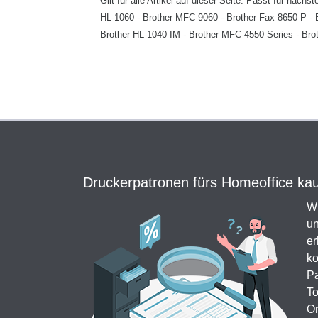
Gilt für alle Artikel auf dieser Seite: Passt für na
HL-1060 - Brother MFC-9060 - Brother Fax 8650 P - 
Brother HL-1040 IM - Brother MFC-4550 Series - Brot
Druckerpatronen fürs Homeoffice kauf
Wi
un
er
ko
Pa
To
Or