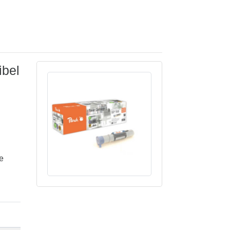
ibel
e