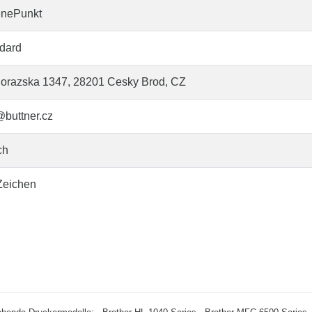
enePunkt
dard
orazska 1347, 28201 Cesky Brod, CZ
@buttner.cz
ch
Zeichen