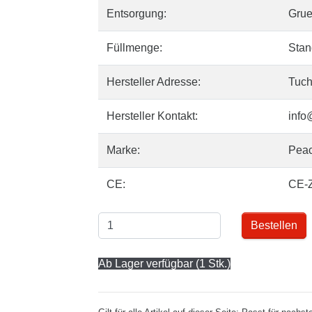
Entsorgung:
Gru
Füllmenge:
Stan
Hersteller Adresse:
Tuch
Hersteller Kontakt:
info
Marke:
Pea
CE:
CE-
Bestellen
Ab Lager verfügbar (1 Stk.)