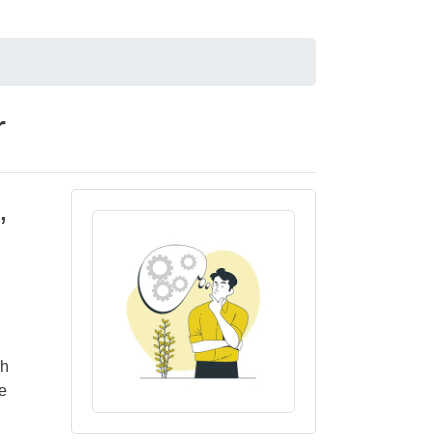
r
,
ch
e