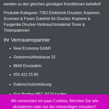
werden zu den gleichen günstigen Konditionen beliefert!
Produkte-Kategorie: 7362 Elektronik Drucken, Kopieren,
Scannen & Faxen Zubehör für Drucker, Kopierer &
Faxgeräte Drucker-Verbrauchsmaterial Toner &
Tintenpatronen
Ihr Vertrauenspartner
New Economy GmbH
Grotzenmühlestrasse 32
8840 Einsiedeln
055 422 25 90
Datenschutzerklärung
Nun Brother MFC-8420 kaufen
Jetzt TN-7600 bestellen
Wir verwenden ein paar Cookies. Möchten Sie alle
akzeptieren oder nur die notwendigen erlauben?