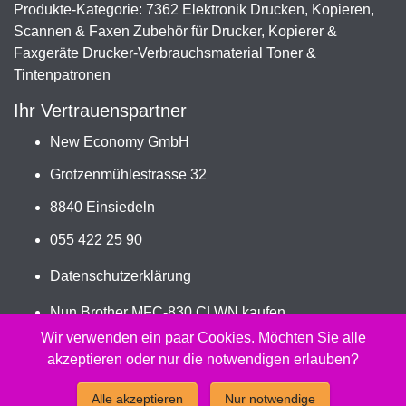
Produkte-Kategorie: 7362 Elektronik Drucken, Kopieren,
Scannen & Faxen Zubehör für Drucker, Kopierer &
Faxgeräte Drucker-Verbrauchsmaterial Toner &
Tintenpatronen
Ihr Vertrauenspartner
New Economy GmbH
Grotzenmühlestrasse 32
8840 Einsiedeln
055 422 25 90
Datenschutzerklärung
Nun Brother MFC-830 CLWN kaufen
Jetzt LC-900VAL bestellen
Wir verwenden ein paar Cookies. Möchten Sie alle
akzeptieren oder nur die notwendigen erlauben?
2026 - Peach Druckerpatronen Versand Jetzt günstig und
Alle akzeptieren
Nur notwendige