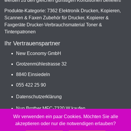
werden zu den gleichen günstigen Konditionen beliefert!
Produkte-Kategorie: 7362 Elektronik Drucken, Kopieren,
Scannen & Faxen Zubehör für Drucker, Kopierer &
Faxgeräte Drucker-Verbrauchsmaterial Toner &
Tintenpatronen
Ihr Vertrauenspartner
New Economy GmbH
Grotzenmühlestrasse 32
8840 Einsiedeln
055 422 25 90
Datenschutzerklärung
Nun Brother MFC-7320 W kaufen
Jetzt TN-2110, TN-2120 bestellen
Wir verwenden ein paar Cookies. Möchten Sie alle
akzeptieren oder nur die notwendigen erlauben?