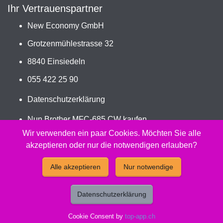
Ihr Vertrauenspartner
New Economy GmbH
Grotzenmühlestrasse 32
8840 Einsiedeln
055 422 25 90
Datenschutzerklärung
Nun Brother MFC-685 CW kaufen
Jetzt LC-970/LC-1000VALBP bestellen
Wir verwenden ein paar Cookies. Möchten Sie alle
akzeptieren oder nur die notwendigen erlauben?
2026 - Peach Druckerpatronen Versand Jetzt günstig und
Alle akzeptieren
Nur notwendige
kompatibel kaufen.
Datenschutzerklärung
Cookie Consent by
top-app.ch