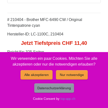
# 210404 - Brother MFC-6490 CW / Original
Tintenpatrone cyan
Hersteller-ID: LC-1100C, 210404
Jetzt Tiefstpreis CHF 11,40
Reicht für: 325 Seiten.
Wir verwenden ein paar Cookies. Möchten Sie alle
Gut zu wissen
akzeptieren oder nur die notwendigen erlauben?
Alle akzeptieren
Nur notwendige
Entsorgung:
GruenePunkt
Füllmenge:
XL
Datenschutzerklärung
Cookie Consent by
top-app.ch
Marke:
Brother