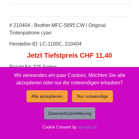
# 210404 - Brother MFC-5895 CW / Original
Tintenpatrone cyan
Hersteller-ID: LC-1100C, 210404
Jetzt Tiefstpreis CHF 11,40
Reicht für: 325 Seiten.
Wir verwenden ein paar Cookies. Möchten Sie alle
Gut zu wissen
akzeptieren oder nur die notwendigen erlauben?
Alle akzeptieren
Nur notwendige
Entsorgung:
GruenePunkt
Füllmenge:
XL
Datenschutzerklärung
Cookie Consent by
top-app.ch
Marke:
Brother