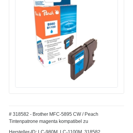
# 318582 - Brother MFC-5895 CW / Peach
Tintenpatrone magenta kompatibel zu
Hersteller-ID: LC-980M, LC-1100M, 318582