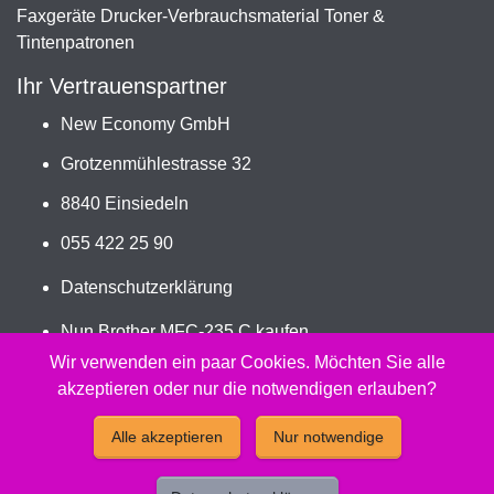
Faxgeräte Drucker-Verbrauchsmaterial Toner &
Tintenpatronen
Ihr Vertrauenspartner
New Economy GmbH
Grotzenmühlestrasse 32
8840 Einsiedeln
055 422 25 90
Datenschutzerklärung
Nun Brother MFC-235 C kaufen
Jetzt LC-970/LC-1000VALBP bestellen
Wir verwenden ein paar Cookies. Möchten Sie alle
akzeptieren oder nur die notwendigen erlauben?
2026 - Peach Druckerpatronen Versand Jetzt günstig und
Alle akzeptieren
Nur notwendige
kompatibel kaufen.