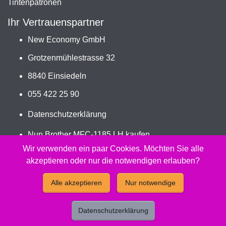
Tintenpatronen
Ihr Vertrauenspartner
New Economy GmbH
Grotzenmühlestrasse 32
8840 Einsiedeln
055 422 25 90
Datenschutzerklärung
Nun Brother MFC-1185 LH kaufen
Jetzt LC-900VAL bestellen
Wir verwenden ein paar Cookies. Möchten Sie alle
akzeptieren oder nur die notwendigen erlauben?
2026 - Peach Druckerpatronen Versand Jetzt günstig und
Alle akzeptieren
Nur notwendige
kompatibel kaufen.
Datenschutzerklärung