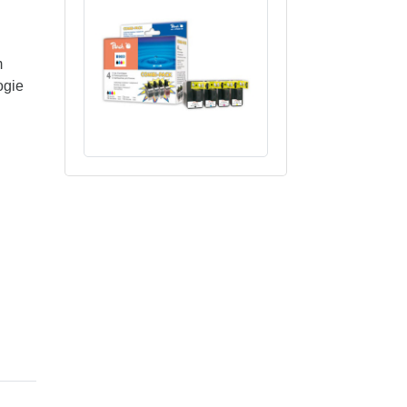
m
ogie