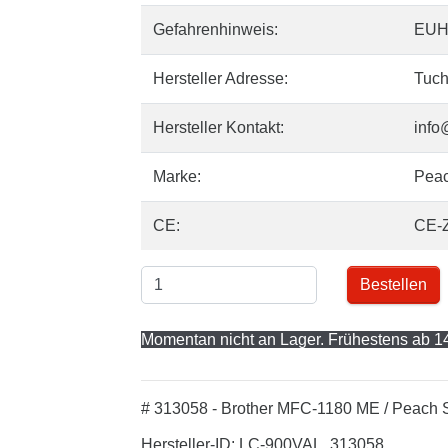
Gefahrenhinweis:
EUH
Hersteller Adresse:
Tuch
Hersteller Kontakt:
info
Marke:
Pea
CE:
CE-
Bestellen
Momentan nicht an Lager. Frühestens ab 14
# 313058 - Brother MFC-1180 ME / Peach S
Hersteller-ID: LC-900VAL, 313058