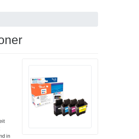
oner
eit
nd in