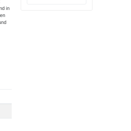
nd in
ten
 und