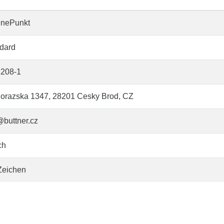
enePunkt
dard
208-1
orazska 1347, 28201 Cesky Brod, CZ
@buttner.cz
ch
Zeichen