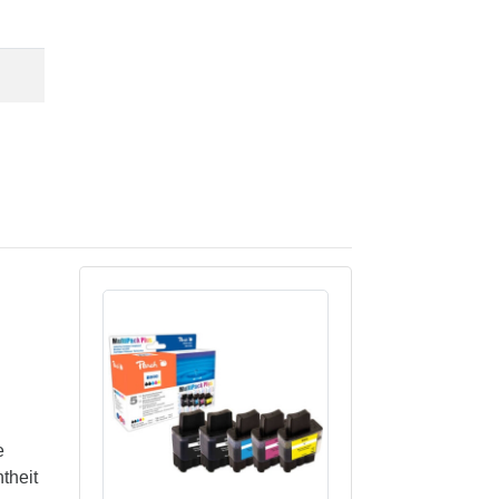
e
theit