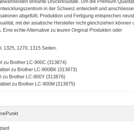
währleisten brillante Druckresultate. Um die Premium Qualität
 Entwicklungszentrum in der Schweiz entwickelt und anschliesse
patronen abgefüllt. Produktion und Fertigung entsprechen neus
lität, mit der asiatische Hersteller nicht gleichziehen können
. Eine echte Alternative zu teuren Original Produkten oder
0, 1325, 1270, 1315 Seiten.
el zu Brother LC-900C (313874)
tibel zu Brother LC-900BK (313873)
el zu Brother LC-900Y (313876)
tibel zu Brother LC-900M (313875)
enePunkt
dard