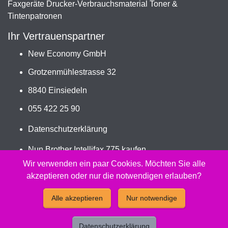
Faxgeräte Drucker-Verbrauchsmaterial Toner &
Tintenpatronen
Ihr Vertrauenspartner
New Economy GmbH
Grotzenmühlestrasse 32
8840 Einsiedeln
055 422 25 90
Datenschutzerklärung
Nun Brother Intellifax 775 kaufen
Jetzt PC-302RF bestellen
Wir verwenden ein paar Cookies. Möchten Sie alle
akzeptieren oder nur die notwendigen erlauben?
2026 - Peach Druckerpatronen Versand Jetzt günstig und
Alle akzeptieren
Nur notwendige
kompatibel kaufen.
Datenschutzerklärung