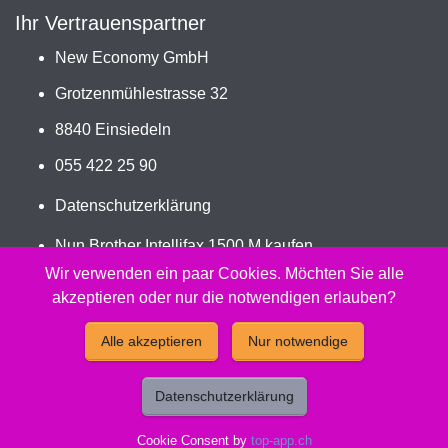
Ihr Vertrauenspartner
New Economy GmbH
Grotzenmühlestrasse 32
8840 Einsiedeln
055 422 25 90
Datenschutzerklärung
Nun Brother Intellifax 1500 M kaufen
Jetzt bestellen
Wir verwenden ein paar Cookies. Möchten Sie alle
akzeptieren oder nur die notwendigen erlauben?
2026 - Peach Druckerpatronen Versand Jetzt günstig und
Alle akzeptieren
Nur notwendige
kompatibel kaufen.
Datenschutzerklärung
Cookie Consent by
top-app.ch