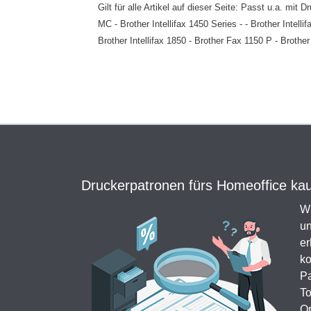
Gilt für alle Artikel auf dieser Seite: Passt u.a. m
MC - Brother Intellifax 1450 Series - - Brother Intel
Brother Intellifax 1850 - Brother Fax 1150 P - Broth
Druckerpatronen fürs Homeoffice kauf
Wi
un
er
ko
Pa
To
Or