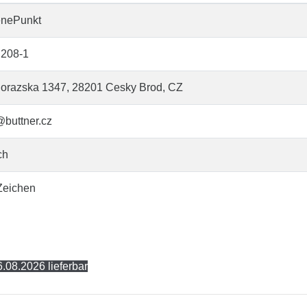
enePunkt
208-1
orazska 1347, 28201 Cesky Brod, CZ
@buttner.cz
ch
Zeichen
.08.2026 lieferbar