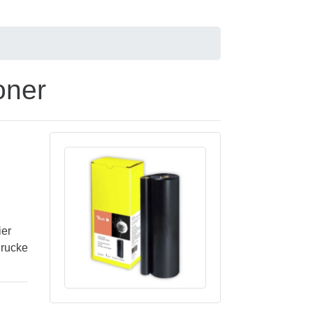
oner
ier
Drucke