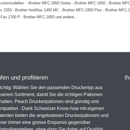
it Druckermodellen: - Brother MFC-1950 Series - Brother MFC-1950 - Brother MF
lifax 1550 - Brother Intellifax 1450 MC - Brother MFC-1950 Plus - Brother MFC-
er Fax 1700 P - Brother MFC-1850 und andere...
en und profitieren
Ih
chtig: Wählen Sie den passenden Druckertyp aus
serem Sortiment, damit Sie die richtigen Patronen
halten. Peach Druckerpatronen sind günstig und
mpatibel - Dank Schweizer Know-how mit eigenen
tenten bieten die angebotenen Druckerpatronen und
ner immer eine grosse Ersparnis gegenüber
iginalherstellern, ohne dass Sie dabei auf Qualität