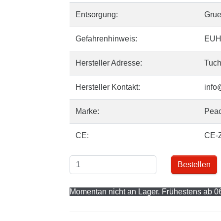
Entsorgung:
Gru
Gefahrenhinweis:
EUH
Hersteller Adresse:
Tuch
Hersteller Kontakt:
info
Marke:
Pea
CE:
CE-
Bestellen
Momentan nicht an Lager. Frühestens ab 06