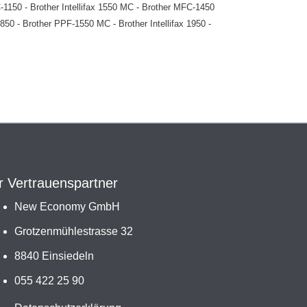
C-1150 - Brother Intellifax 1550 MC - Brother MFC-1450
1850 - Brother PPF-1550 MC - Brother Intellifax 1950 -
r Vertrauenspartner
New Economy GmbH
Grotzenmühlestrasse 32
8840 Einsiedeln
055 422 25 90