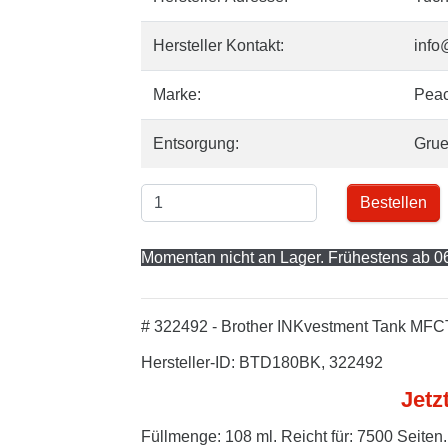
Hersteller Kontakt:
info
Marke:
Pea
Entsorgung:
Gru
Bestellen
Momentan nicht an Lager. Frühestens ab 06
# 322492 - Brother INKvestment Tank MFCT
Hersteller-ID: BTD180BK, 322492
Jetz
Füllmenge: 108 ml. Reicht für: 7500 Seiten.