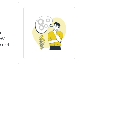
m
DW.
n und