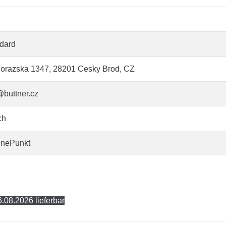
dard
orazska 1347, 28201 Cesky Brod, CZ
@buttner.cz
ch
enePunkt
.08.2026 lieferbar