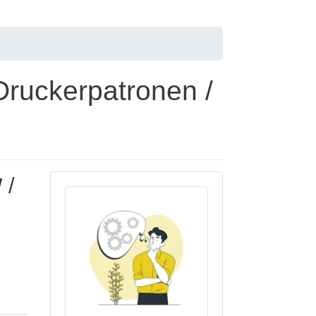
ruckerpatronen /
W
/