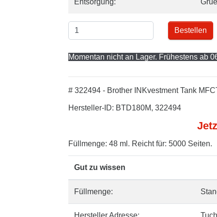
Entsorgung:
Gru
Bestellen
Momentan nicht an Lager. Frühestens ab 06
# 322494 - Brother INKvestment Tank MFC
Hersteller-ID: BTD180M, 322494
Jetz
Füllmenge: 48 ml. Reicht für: 5000 Seiten.
Gut zu wissen
Füllmenge:
Stan
Hersteller Adresse:
Tuch