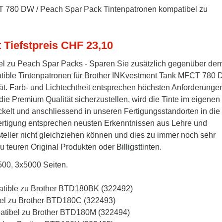
T 780 DW / Peach Spar Pack Tintenpatronen kompatibel zu
t Tiefstpreis CHF 23,10
l zu Peach Spar Packs - Sparen Sie zusätzlich gegenüber de
atible Tintenpatronen für Brother INKvestment Tank MFCT 780 
tät. Farb- und Lichtechtheit entsprechen höchsten Anforderunge
die Premium Qualität sicherzustellen, wird die Tinte im eigenen
kelt und anschliessend in unseren Fertigungsstandorten in die
Fertigung entsprechen neusten Erkenntnissen aus Lehre und
steller nicht gleichziehen können und dies zu immer noch sehr
u teuren Original Produkten oder Billigsttinten.
500, 3x5000 Seiten.
atible zu Brother BTD180BK (322492)
bel zu Brother BTD180C (322493)
patibel zu Brother BTD180M (322494)