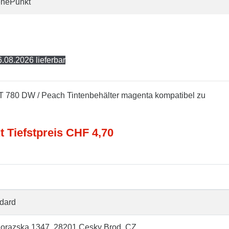
enePunkt
.08.2026 lieferbar
T 780 DW / Peach Tintenbehälter magenta kompatibel zu
t Tiefstpreis CHF 4,70
dard
orazska 1347, 28201 Cesky Brod, CZ