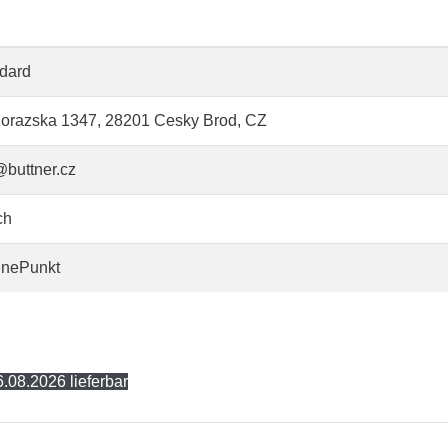
dard
orazska 1347, 28201 Cesky Brod, CZ
@buttner.cz
ch
enePunkt
.08.2026 lieferbar