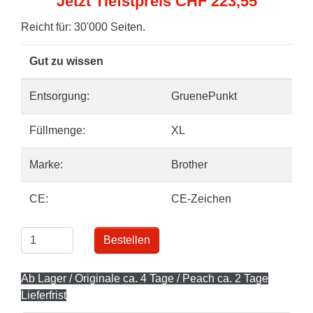
Jetzt Tiefstpreis CHF 223,55
Reicht für: 30'000 Seiten.
Gut zu wissen
Entsorgung:
GruenePunkt
Füllmenge:
XL
Marke:
Brother
CE:
CE-Zeichen
Bestellen
Ab Lager / Originale ca. 4 Tage / Peach ca. 2 Tage
Lieferfrist