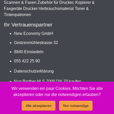
Scannen & Faxen Zubehör für Drucker, Kopierer &
Faxgeräte Drucker-Verbrauchsmaterial Toner &
Tintenpatronen
Ihr Vertrauenspartner
New Economy GmbH
Grotzenmühlestrasse 32
8840 Einsiedeln
055 422 25 90
Datenschutzerklärung
Nun Brother HLS 7000 DN 70 kaufen
Jetzt HC-05BK bestellen
Wir verwenden ein paar Cookies. Möchten Sie alle
akzeptieren oder nur die notwendigen erlauben?
2026 - Peach Druckerpatronen Versand Jetzt günstig und
Alle akzeptieren
Nur notwendige
kompatibel kaufen.