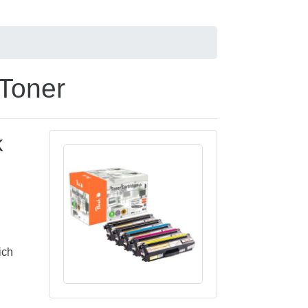
Toner
k
ich