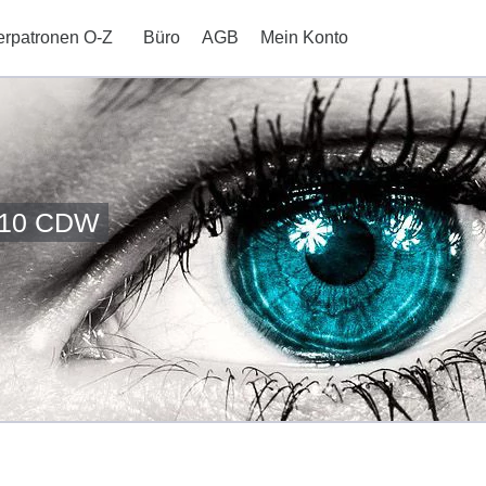
erpatronen O-Z
Büro
AGB
Mein Konto
310 CDW