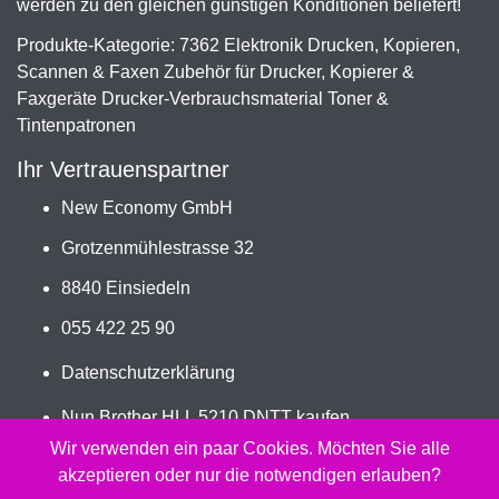
werden zu den gleichen günstigen Konditionen beliefert!
Produkte-Kategorie: 7362 Elektronik Drucken, Kopieren,
Scannen & Faxen Zubehör für Drucker, Kopierer &
Faxgeräte Drucker-Verbrauchsmaterial Toner &
Tintenpatronen
Ihr Vertrauenspartner
New Economy GmbH
Grotzenmühlestrasse 32
8840 Einsiedeln
055 422 25 90
Datenschutzerklärung
Nun Brother HLL 5210 DNTT kaufen
Jetzt TN-3600XXLBK bestellen
Wir verwenden ein paar Cookies. Möchten Sie alle
akzeptieren oder nur die notwendigen erlauben?