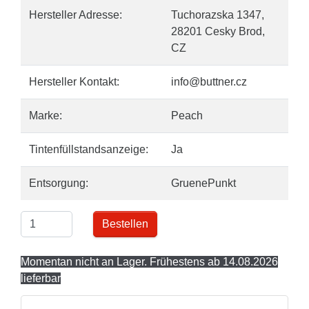
Hersteller Adresse:
Tuchorazska 1347,
28201 Cesky Brod,
CZ
Hersteller Kontakt:
info@buttner.cz
Marke:
Peach
Tintenfüllstandsanzeige:
Ja
Entsorgung:
GruenePunkt
Bestellen
Momentan nicht an Lager. Frühestens ab 14.08.2026
lieferbar