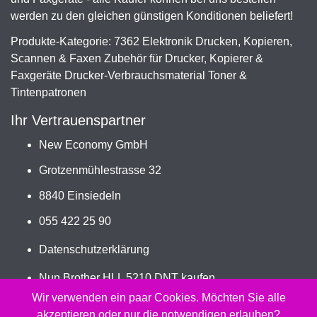
werden zu den gleichen günstigen Konditionen beliefert!
Produkte-Kategorie: 7362 Elektronik Drucken, Kopieren,
Scannen & Faxen Zubehör für Drucker, Kopierer &
Faxgeräte Drucker-Verbrauchsmaterial Toner &
Tintenpatronen
Ihr Vertrauenspartner
New Economy GmbH
Grotzenmühlestrasse 32
8840 Einsiedeln
055 422 25 90
Datenschutzerklärung
Nun Brother HLL 5210 DNT kaufen
Jetzt TN-3600XXLBK bestellen
Wir verwenden ein paar Cookies. Möchten Sie alle
akzeptieren oder nur die notwendigen erlauben?