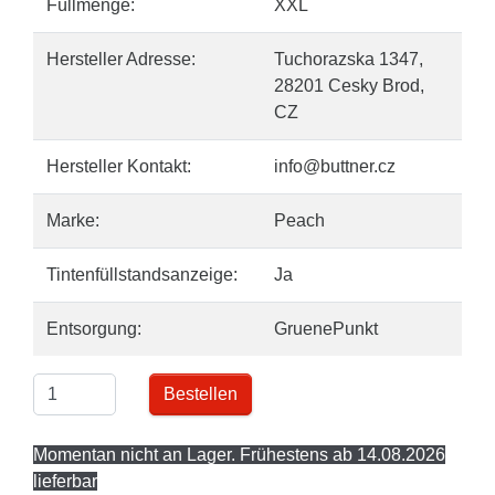
Füllmenge:
XXL
Hersteller Adresse:
Tuchorazska 1347,
28201 Cesky Brod,
CZ
Hersteller Kontakt:
info@buttner.cz
Marke:
Peach
Tintenfüllstandsanzeige:
Ja
Entsorgung:
GruenePunkt
Bestellen
Momentan nicht an Lager. Frühestens ab 14.08.2026
lieferbar