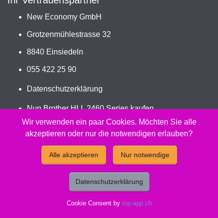
Ihr Vertrauenspartner
New Economy GmbH
Grotzenmühlestrasse 32
8840 Einsiedeln
055 422 25 90
Datenschutzerklärung
Nun Brother HLL 2460 Series kaufen
Jetzt TN-2510XL bestellen
Wir verwenden ein paar Cookies. Möchten Sie alle
akzeptieren oder nur die notwendigen erlauben?
2026 - Peach Druckerpatronen Versand Jetzt günstig und
Alle akzeptieren
Nur notwendige
kompatibel kaufen.
Datenschutzerklärung
Cookie Consent by
top-app.ch