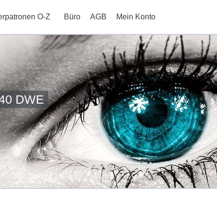
erpatronen O-Z
Büro
AGB
Mein Konto
440 DWE