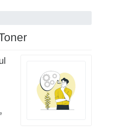
Toner
ul
e