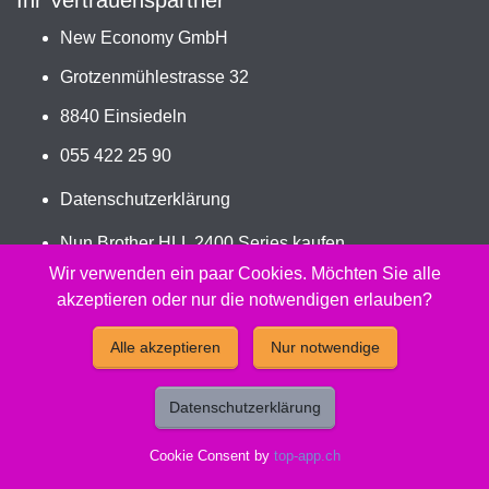
Ihr Vertrauenspartner
New Economy GmbH
Grotzenmühlestrasse 32
8840 Einsiedeln
055 422 25 90
Datenschutzerklärung
Nun Brother HLL 2400 Series kaufen
Jetzt TN-2510XL bestellen
Wir verwenden ein paar Cookies. Möchten Sie alle
akzeptieren oder nur die notwendigen erlauben?
2026 - Peach Druckerpatronen Versand Jetzt günstig und
Alle akzeptieren
Nur notwendige
kompatibel kaufen.
Datenschutzerklärung
Cookie Consent by
top-app.ch