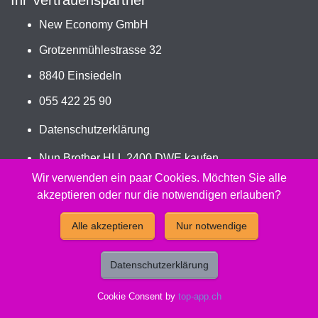
Ihr Vertrauenspartner
New Economy GmbH
Grotzenmühlestrasse 32
8840 Einsiedeln
055 422 25 90
Datenschutzerklärung
Nun Brother HLL 2400 DWE kaufen
Jetzt TN-2510XL bestellen
Wir verwenden ein paar Cookies. Möchten Sie alle
akzeptieren oder nur die notwendigen erlauben?
2026 - Peach Druckerpatronen Versand Jetzt günstig und
Alle akzeptieren
Nur notwendige
kompatibel kaufen.
Datenschutzerklärung
Cookie Consent by
top-app.ch