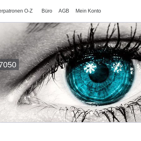
erpatronen O-Z
Büro
AGB
Mein Konto
-7050