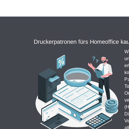
Druckerpatronen fürs Homeoffice kauf
Wi
un
er
ko
Pa
To
Or
ve
(H
Di
Ve
al