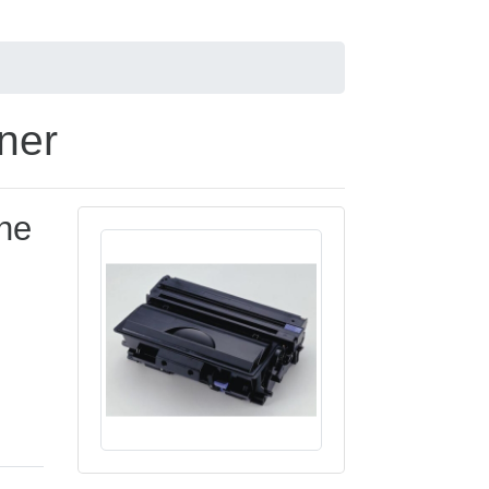
ner
one