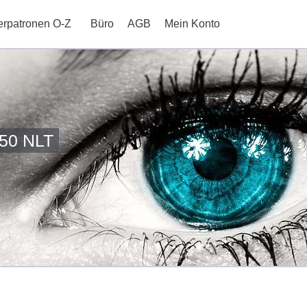
erpatronen O-Z
Büro
AGB
Mein Konto
050 NLT