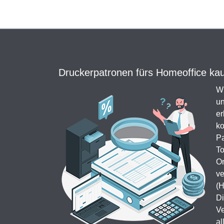
Druckerpatronen fürs Homeoffice kauf
Wi
un
er
ko
Pa
To
Or
ve
(H
Di
Ve
al