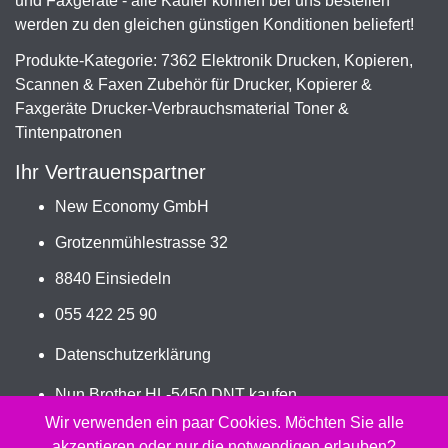
und Faxgeräte - alle Käufer können bei uns bestellen
werden zu den gleichen günstigen Konditionen beliefert!
Produkte-Kategorie: 7362 Elektronik Drucken, Kopieren,
Scannen & Faxen Zubehör für Drucker, Kopierer &
Faxgeräte Drucker-Verbrauchsmaterial Toner &
Tintenpatronen
Ihr Vertrauenspartner
New Economy GmbH
Grotzenmühlestrasse 32
8840 Einsiedeln
055 422 25 90
Datenschutzerklärung
Nun Brother HL-5450 DNT kaufen
Jetzt TN-3330 bestellen
Wir verwenden ein paar Cookies. Möchten Sie alle
akzeptieren oder nur die notwendigen erlauben?