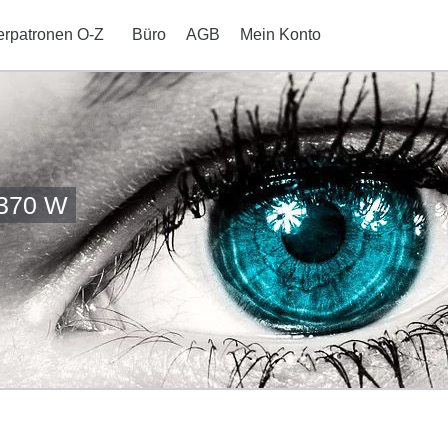
erpatronen O-Z
Büro
AGB
Mein Konto
5370 W