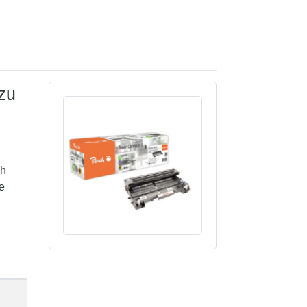
zu
ch
e