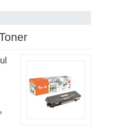
 Toner
ul
e