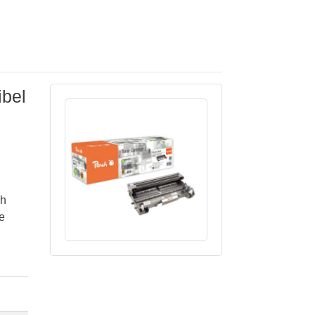
ibel
ch
e