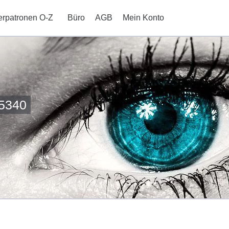
erpatronen O-Z
Büro
AGB
Mein Konto
-5340