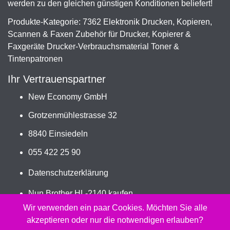
werden zu den gleichen günstigen Konditionen beliefert!
Produkte-Kategorie: 7362 Elektronik Drucken, Kopieren,
Scannen & Faxen Zubehör für Drucker, Kopierer &
Faxgeräte Drucker-Verbrauchsmaterial Toner &
Tintenpatronen
Ihr Vertrauenspartner
New Economy GmbH
Grotzenmühlestrasse 32
8840 Einsiedeln
055 422 25 90
Datenschutzerklärung
Nun Brother HL-2140 kaufen
Jetzt TN-2110, TN-2120 bestellen
Wir verwenden ein paar Cookies. Möchten Sie alle
akzeptieren oder nur die notwendigen erlauben?