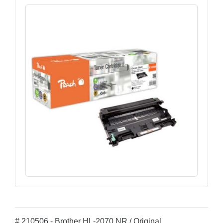
# 210506 - Brother HL-2070 NR / Original