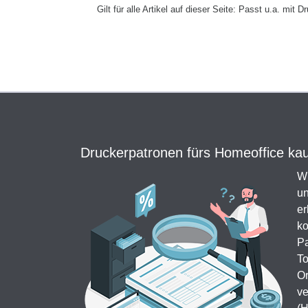
Gilt für alle Artikel auf dieser Seite: Passt u.a. mit
Druckerpatronen fürs Homeoffice kauf
Wi
un
er
ko
Pa
To
Or
ve