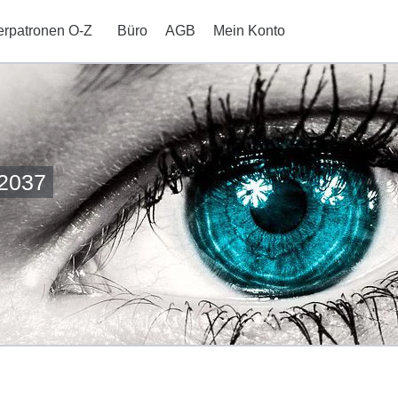
erpatronen O-Z
Büro
AGB
Mein Konto
-2037