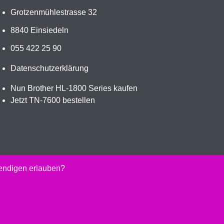
Grotzenmühlestrasse 32
8840 Einsiedeln
055 422 25 90
Datenschutzerklärung
Nun Brother HL-1800 Series kaufen
Jetzt TN-7600 bestellen
wendigen erlauben?
kaufen.