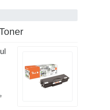
 Toner
ul
e