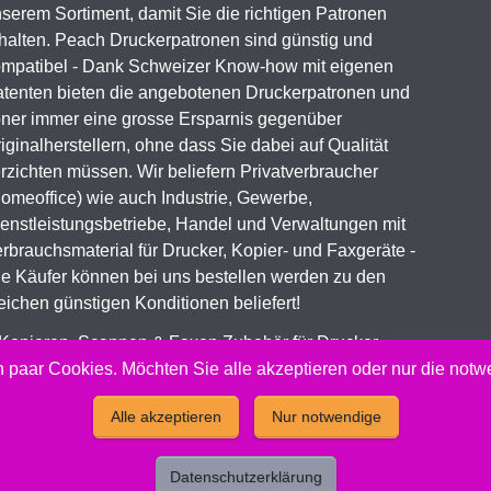
serem Sortiment, damit Sie die richtigen Patronen
halten. Peach Druckerpatronen sind günstig und
mpatibel - Dank Schweizer Know-how mit eigenen
tenten bieten die angebotenen Druckerpatronen und
ner immer eine grosse Ersparnis gegenüber
iginalherstellern, ohne dass Sie dabei auf Qualität
rzichten müssen. Wir beliefern Privatverbraucher
omeoffice) wie auch Industrie, Gewerbe,
enstleistungsbetriebe, Handel und Verwaltungen mit
rbrauchsmaterial für Drucker, Kopier- und Faxgeräte -
le Käufer können bei uns bestellen werden zu den
eichen günstigen Konditionen beliefert!
 Kopieren, Scannen & Faxen Zubehör für Drucker,
ial Toner & Tintenpatronen
 paar Cookies. Möchten Sie alle akzeptieren oder nur die not
Alle akzeptieren
Nur notwendige
 Peach Druckerpatronen Versand Jetzt günstig und kompatibel 
Datenschutzerklärung