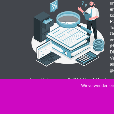
un
er
ko
Pa
To
Or
ve
(H
Di
Ve
al
gl
Produkte-Kategorie: 7362 Elektronik Drucken,
Kopierer & Faxgeräte Drucker-Verbrauchsmater
Wir verwenden ein
2026 -