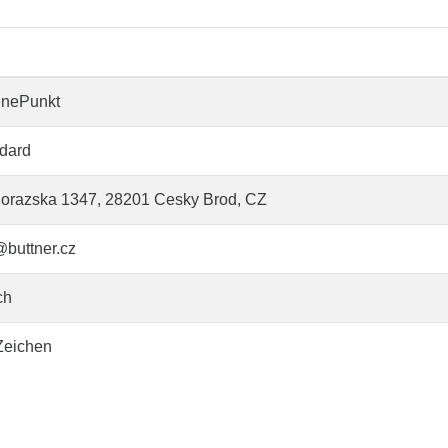
enePunkt
dard
orazska 1347, 28201 Cesky Brod, CZ
@buttner.cz
ch
Zeichen