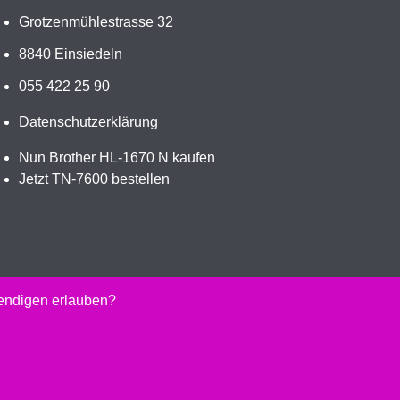
Grotzenmühlestrasse 32
8840 Einsiedeln
055 422 25 90
Datenschutzerklärung
Nun Brother HL-1670 N kaufen
Jetzt TN-7600 bestellen
wendigen erlauben?
kaufen.