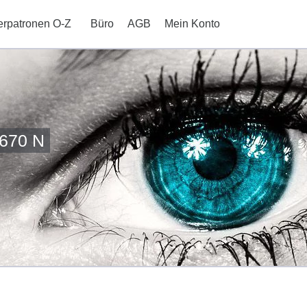
erpatronen O-Z
Büro
AGB
Mein Konto
1670 N