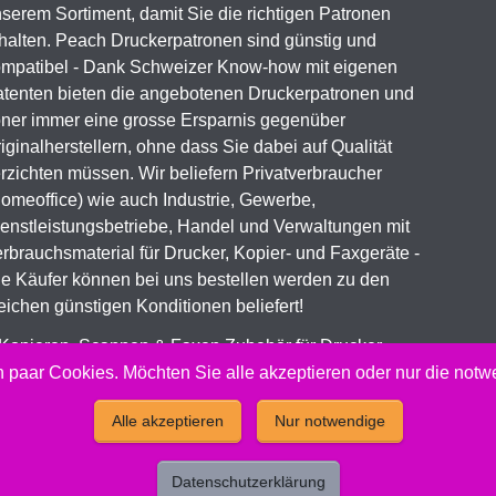
serem Sortiment, damit Sie die richtigen Patronen
halten. Peach Druckerpatronen sind günstig und
mpatibel - Dank Schweizer Know-how mit eigenen
tenten bieten die angebotenen Druckerpatronen und
ner immer eine grosse Ersparnis gegenüber
iginalherstellern, ohne dass Sie dabei auf Qualität
rzichten müssen. Wir beliefern Privatverbraucher
omeoffice) wie auch Industrie, Gewerbe,
enstleistungsbetriebe, Handel und Verwaltungen mit
rbrauchsmaterial für Drucker, Kopier- und Faxgeräte -
le Käufer können bei uns bestellen werden zu den
eichen günstigen Konditionen beliefert!
 Kopieren, Scannen & Faxen Zubehör für Drucker,
ial Toner & Tintenpatronen
 paar Cookies. Möchten Sie alle akzeptieren oder nur die not
Alle akzeptieren
Nur notwendige
 Peach Druckerpatronen Versand Jetzt günstig und kompatibel 
Datenschutzerklärung