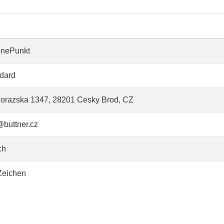
enePunkt
dard
orazska 1347, 28201 Cesky Brod, CZ
@buttner.cz
ch
Zeichen