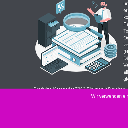
un
er
ko
Pa
To
Or
ve
(H
Di
Ve
al
gl
Produkte-Kategorie: 7362 Elektronik Drucken,
Kopierer & Faxgeräte Drucker-Verbrauchsmater
Wir verwenden ein
2026 -